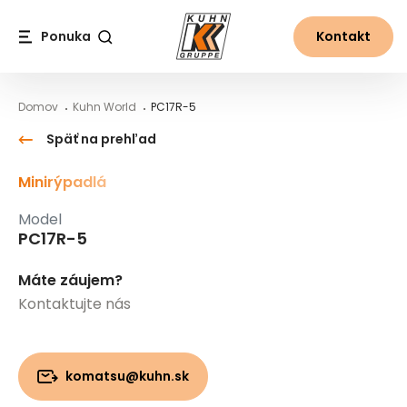
Table Of Content
PC17R-5
Hlavný obsah
Obsah
Hlavná navigácia
Ponuka
Kontakt
Vyhľadávanie
Domov
Kuhn World
PC17R-5
Späť na prehľad
Minirýpadlá
Model
PC17R-5
Máte záujem?
Kontaktujte nás
komatsu@kuhn.sk