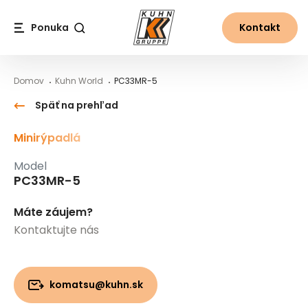
Table Of Content
PC33MR-5
Hlavný obsah
Obsah
Hlavná navigácia
Ponuka
Kontakt
Vyhľadávanie
Domov
Kuhn World
PC33MR-5
Späť na prehľad
Minirýpadlá
Model
PC33MR-5
Máte záujem?
Kontaktujte nás
komatsu@kuhn.sk