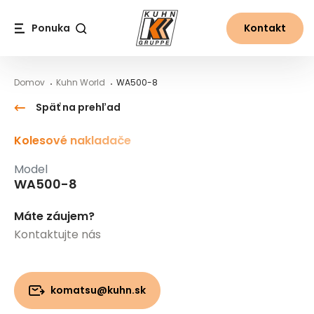
Table Of Content
WA500-8
Hlavný obsah
Obsah
Hlavná navigácia
Ponuka
Kontakt
Vyhľadávanie
Domov
Kuhn World
WA500-8
Späť na prehľad
Kolesové nakladače
Model
WA500-8
Máte záujem?
Kontaktujte nás
komatsu@kuhn.sk