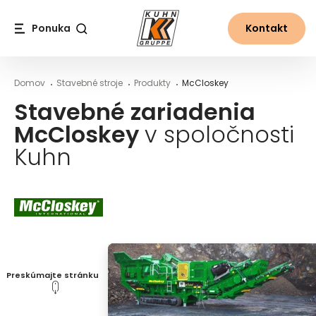
Table Of Content
Stavebné zariadenia McCloskey v spoločnosti Kuhn
Hlavný obsah
Obsah
Hlavná navigácia
Ponuka
Kontakt
Vyhľadávanie
Domov
Stavebné stroje
Produkty
McCloskey
Stavebné zariadenia
McCloskey
v spoločnosti
Kuhn
Preskúmajte stránku