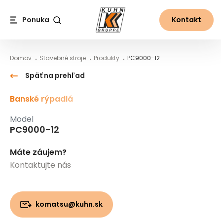
Table Of Content
PC9000-12
Hlavný obsah
Obsah
Hlavná navigácia
Ponuka
Kontakt
Vyhľadávanie
Domov
Stavebné stroje
Produkty
PC9000-12
Späť na prehľad
Banské rýpadlá
Model
PC9000-12
Máte záujem?
Kontaktujte nás
komatsu@kuhn.sk